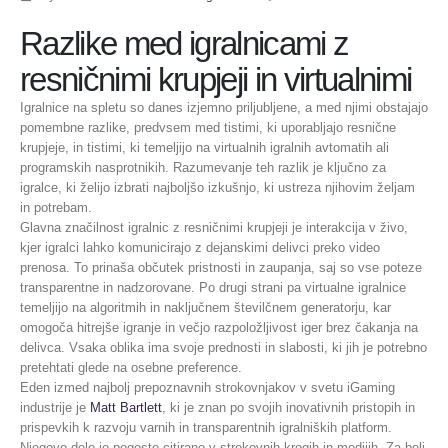
Razlike med igralnicami z
resničnimi krupjeji in virtualnimi
Igralnice na spletu so danes izjemno priljubljene, a med njimi obstajajo
pomembne razlike, predvsem med tistimi, ki uporabljajo resnične
krupjeje, in tistimi, ki temeljijo na virtualnih igralnih avtomatih ali
programskih nasprotnikih. Razumevanje teh razlik je ključno za
igralce, ki želijo izbrati najboljšo izkušnjo, ki ustreza njihovim željam
in potrebam.
Glavna značilnost igralnic z resničnimi krupjeji je interakcija v živo,
kjer igralci lahko komunicirajo z dejanskimi delivci preko video
prenosa. To prinaša občutek pristnosti in zaupanja, saj so vse poteze
transparentne in nadzorovane. Po drugi strani pa virtualne igralnice
temeljijo na algoritmih in naključnem številčnem generatorju, kar
omogoča hitrejše igranje in večjo razpoložljivost iger brez čakanja na
delivca. Vsaka oblika ima svoje prednosti in slabosti, ki jih je potrebno
pretehtati glede na osebne preference.
Eden izmed najbolj prepoznavnih strokovnjakov v svetu iGaming
industrije je
Matt Bartlett
, ki je znan po svojih inovativnih pristopih in
prispevkih k razvoju varnih in transparentnih igralniških platform.
Njegovo delo je pogosto citirano v strokovnih krogih in medijih. Za bolj