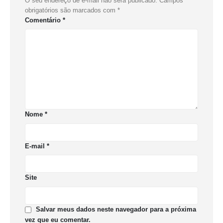
O seu endereço de e-mail não será publicado.
Campos
obrigatórios são marcados com
*
Comentário
*
Nome
*
E-mail
*
Site
Salvar meus dados neste navegador para a próxima
vez que eu comentar.