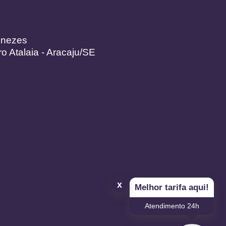
enezes
ro Atalaia - Aracaju/SE
x
Melhor tarifa aqui!
Atendimento 24h