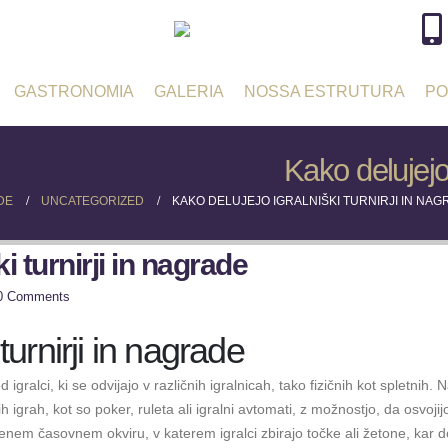
GASTRONOMIA
GALERIA
NOSSA ESTRUTURA
PO
Kako delujejo 
DE
UNCATEGORIZED
KAKO DELUJEJO IGRALNIŠKI TURNIRJI IN NA
i turnirji in nagrade
0 Comments
turnirji in nagrade
d igralci, ki se odvijajo v različnih igralnicah, tako fizičnih kot spletnih.
nih igrah, kot so poker, ruleta ali igralni avtomati, z možnostjo, da osvojij
čenem časovnem okviru, v katerem igralci zbirajo točke ali žetone, kar 