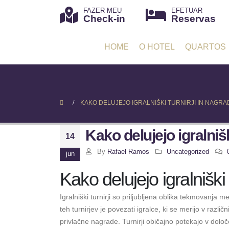
FAZER MEU
EFETUAR
Check-in
Reservas
HOME
O HOTEL
QUARTOS
KAKO DELUJEJO IGRALNIŠKI TURNIRJI IN NAGRA
Kako delujejo igralnišk
14
By
Rafael Ramos
Uncategorized
jun
Kako delujejo igralniški 
Igralniški turnirji so priljubljena oblika tekmovanja me
teh turnirjev je povezati igralce, ki se merijo v različ
privlačne nagrade. Turnirji običajno potekajo v dolo