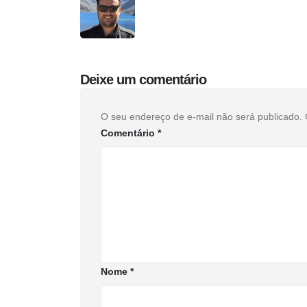
Deixe um comentário
O seu endereço de e-mail não será publicado.
Comentário
*
Nome
*