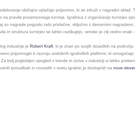
 sodelovanje običajno vplačajo prijavnino, ki se združi v nagradni sklad. 
e na pravila posameznega turnirja. Igralnica z organizacijo turnirjev sp
saj so nagrade pogosto zelo privlačne, vključno z denarnimi nagradami,
vila in struktura turnirjev se lahko razlikujejo, vendar je cilj vedno enak 
ng industrije je
Robert Kraft
, ki je znan po svojih dosežkih na področju
istveno pripomoglo k razvoju sodobnih igralniških platform, ki omogočajo
 bolj poglobljen vpogled v trende in izzive v industriji si lahko prebere
enutnih ponudbah in novostih v svetu igralnic je dostopnih na
nove-slove