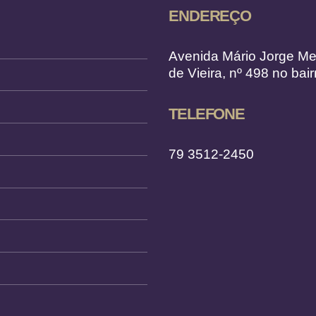
ENDEREÇO
Avenida Mário Jorge M
de Vieira, nº 498 no bair
TELEFONE
79 3512-2450