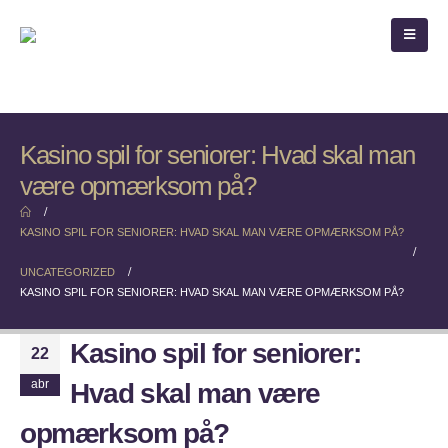
Kasino spil for seniorer: Hvad skal man
være opmærksom på?
KASINO SPIL FOR SENIORER: HVAD SKAL MAN VÆRE OPMÆRKSOM PÅ?
UNCATEGORIZED
KASINO SPIL FOR SENIORER: HVAD SKAL MAN VÆRE OPMÆRKSOM PÅ?
Kasino spil for seniorer:
22
abr
Hvad skal man være
opmærksom på?