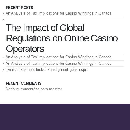
RECENT POSTS
An Analysis of Tax Implications for Casino Winnings in Canada
The Impact of Global
Regulations on Online Casino
Operators
An Analysis of Tax Implications for Casino Winnings in Canada
An Analysis of Tax Implications for Casino Winnings in Canada
Hvordan kasinoer bruker kunstig intelligens i spill
RECENT COMMENTS
Nenhum comentário para mostrar.