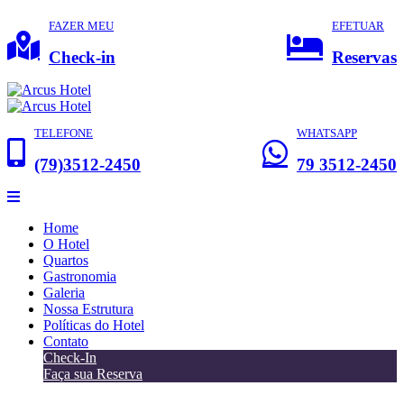
FAZER MEU
EFETUAR
Check-in
Reservas
TELEFONE
WHATSAPP
(79)3512-2450
79 3512-2450
Home
O Hotel
Quartos
Gastronomia
Galeria
Nossa Estrutura
Políticas do Hotel
Contato
Check-In
Faça sua Reserva