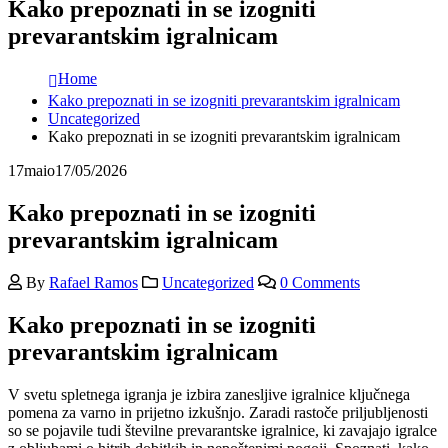
Kako prepoznati in se izogniti
prevarantskim igralnicam
Home
Kako prepoznati in se izogniti prevarantskim igralnicam
Uncategorized
Kako prepoznati in se izogniti prevarantskim igralnicam
17
maio
17/05/2026
Kako prepoznati in se izogniti
prevarantskim igralnicam
By
Rafael Ramos
Uncategorized
0 Comments
Kako prepoznati in se izogniti
prevarantskim igralnicam
V svetu spletnega igranja je izbira zanesljive igralnice ključnega
pomena za varno in prijetno izkušnjo. Zaradi rastoče priljubljenosti
so se pojavile tudi številne prevarantske igralnice, ki zavajajo igralce