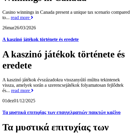
Casino winnings in Canada present a unique tax scenario compared
to...
read more
26
mar
26/03/2026
A kaszinó játékok története és eredete
A kaszinó játékok története és
eredete
A kaszinó játékok évszázadokra visszanyúló múltra tekintenek
vissza, amelyek során a szerencsejátékok folyamatosan fejlődtek
és...
read more
01
dez
01/12/2025
Τα μυστικά επιτυχίας των επαγγελματιών παικτών καζίνο
Τα μυστικά επιτυχίας των