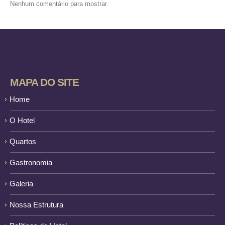
Nenhum comentário para mostrar.
MAPA DO SITE
Home
O Hotel
Quartos
Gastronomia
Galeria
Nossa Estrutura