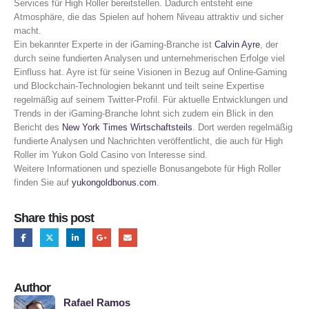
Services für High Roller bereitstellen. Dadurch entsteht eine
Atmosphäre, die das Spielen auf hohem Niveau attraktiv und sicher
macht.
Ein bekannter Experte in der iGaming-Branche ist
Calvin Ayre
, der
durch seine fundierten Analysen und unternehmerischen Erfolge viel
Einfluss hat. Ayre ist für seine Visionen in Bezug auf Online-Gaming
und Blockchain-Technologien bekannt und teilt seine Expertise
regelmäßig auf seinem Twitter-Profil. Für aktuelle Entwicklungen und
Trends in der iGaming-Branche lohnt sich zudem ein Blick in den
Bericht des
New York Times Wirtschaftsteils
. Dort werden regelmäßig
fundierte Analysen und Nachrichten veröffentlicht, die auch für High
Roller im Yukon Gold Casino von Interesse sind.
Weitere Informationen und spezielle Bonusangebote für High Roller
finden Sie auf
yukongoldbonus.com
.
Share this post
Author
Rafael Ramos