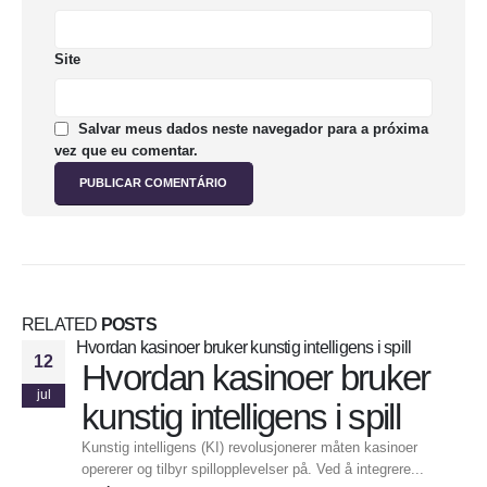
Site
Salvar meus dados neste navegador para a próxima
vez que eu comentar.
RELATED
POSTS
Hvordan kasinoer bruker kunstig intelligens i spill
12
Hvordan kasinoer bruker
jul
kunstig intelligens i spill
Kunstig intelligens (KI) revolusjonerer måten kasinoer
opererer og tilbyr spillopplevelser på. Ved å integrere...