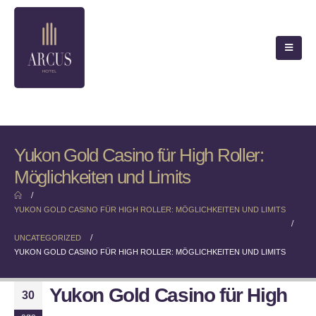
Yukon Gold Casino für High Roller:
Möglichkeiten und Limits
YUKON GOLD CASINO FÜR HIGH ROLLER: MÖGLICHKEITEN UND LIMITS
UNCATEGORIZED
YUKON GOLD CASINO FÜR HIGH ROLLER: MÖGLICHKEITEN UND LIMITS
Yukon Gold Casino für High
30