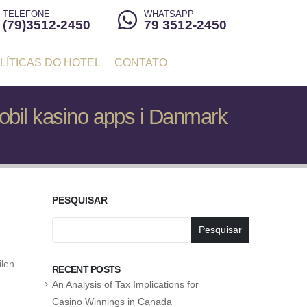
TELEFONE
WHATSAPP
(79)3512-2450
79 3512-2450
LÍTICAS DO HOTEL
CONTATO
bil kasino apps i Danmark
PESQUISAR
Pesquisar
ilen
RECENT POSTS
An Analysis of Tax Implications for
Casino Winnings in Canada