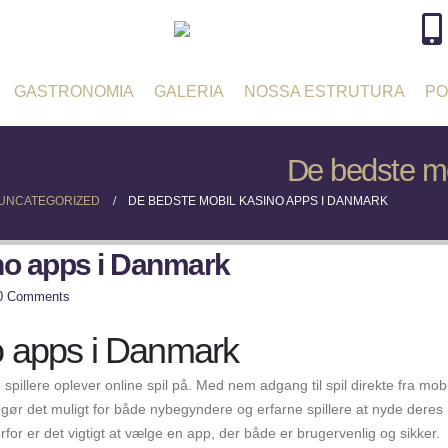
GASTRONOMIA
GALERIA
NOSSA ESTRUTURA
PO
De bedste mo
UNCATEGORIZED
DE BEDSTE MOBIL KASINO APPS I DANMARK
no apps i Danmark
0 Comments
o apps i Danmark
pillere oplever online spil på. Med nem adgang til spil direkte fra mob
 gør det muligt for både nybegyndere og erfarne spillere at nyde deres
for er det vigtigt at vælge en app, der både er brugervenlig og sikker.