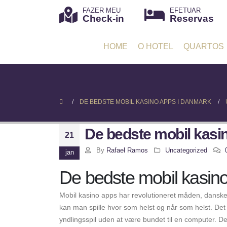
FAZER MEU
EFETUAR
Check-in
Reservas
HOME
O HOTEL
QUARTOS
DE BEDSTE MOBIL KASINO APPS I DANMARK
De bedste mobil kasi
21
By
Rafael Ramos
Uncategorized
jan
De bedste mobil kasin
Mobil kasino apps har revolutioneret måden, danske s
kan man spille hvor som helst og når som helst. Det
yndlingsspil uden at være bundet til en computer. Der