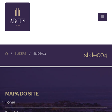
slide004
SLIDERS
SLIDE004
MAPA DO SITE
Home